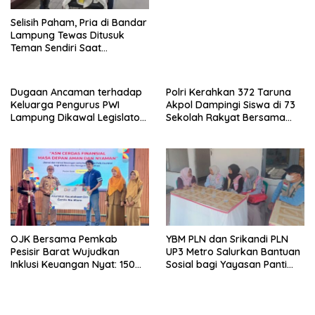
Selisih Paham, Pria di Bandar
Lampung Tewas Ditusuk
Teman Sendiri Saat
Nongkrong
Dugaan Ancaman terhadap
Polri Kerahkan 372 Taruna
Keluarga Pengurus PWI
Akpol Dampingi Siswa di 73
Lampung Dikawal Legislator
Sekolah Rakyat Bersama
dan Jurnalis
Taruna Akademi TNI
OJK Bersama Pemkab
YBM PLN dan Srikandi PLN
Pesisir Barat Wujudkan
UP3 Metro Salurkan Bantuan
Inklusi Keuangan Nyat: 150
Sosial bagi Yayasan Panti
Guru dan Tenaga Pendidik
Sosial SLB Srikandi Sambut
Terima Polis Asuransi Jiwa
HUT RI ke-81