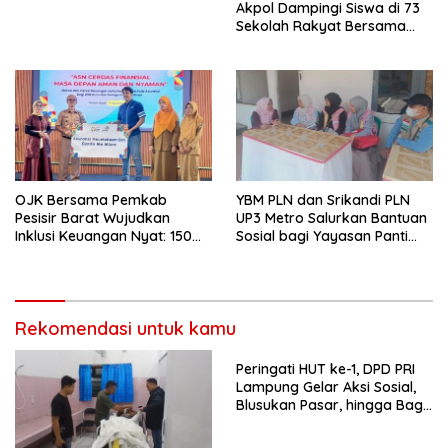
Akpol Dampingi Siswa di 73
Sekolah Rakyat Bersama
Taruna Akademi TNI
OJK Bersama Pemkab
YBM PLN dan Srikandi PLN
Pesisir Barat Wujudkan
UP3 Metro Salurkan Bantuan
Inklusi Keuangan Nyat: 150
Sosial bagi Yayasan Panti
Guru dan Tenaga Pendidik
Sosial SLB Srikandi Sambut
Terima Polis Asuransi Jiwa
HUT RI ke-81
Rekomendasi untuk kamu
Peringati HUT ke-1, DPD PRI
Lampung Gelar Aksi Sosial,
Blusukan Pasar, hingga Bagi-
Bagi BBM Gratis