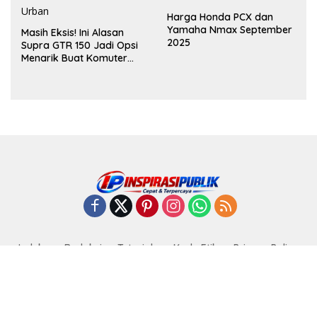
Harga Honda PCX dan
Yamaha Nmax September
Masih Eksis! Ini Alasan
2025
Supra GTR 150 Jadi Opsi
Menarik Buat Komuter
Urban
Indeks
Redaksi
Tutorials
Kode Etik
Privacy Policy
Disclaimer
Pedoman Media Siber
@copyright 2024 | Inspirasi Publik | PT. Media Inspirasi Publik |
Telisik Studio