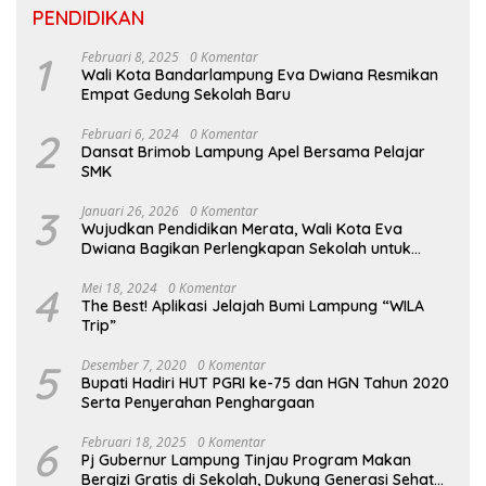
PENDIDIKAN
1
Februari 8, 2025
0 Komentar
Wali Kota Bandarlampung Eva Dwiana Resmikan
Empat Gedung Sekolah Baru
2
Februari 6, 2024
0 Komentar
Dansat Brimob Lampung Apel Bersama Pelajar
SMK
3
Januari 26, 2026
0 Komentar
Wujudkan Pendidikan Merata, Wali Kota Eva
Dwiana Bagikan Perlengkapan Sekolah untuk
Ribuan Siswa SD dan SMP
4
Mei 18, 2024
0 Komentar
The Best! Aplikasi Jelajah Bumi Lampung “WILA
Trip”
5
Desember 7, 2020
0 Komentar
Bupati Hadiri HUT PGRI ke-75 dan HGN Tahun 2020
Serta Penyerahan Penghargaan
6
Februari 18, 2025
0 Komentar
Pj Gubernur Lampung Tinjau Program Makan
Bergizi Gratis di Sekolah, Dukung Generasi Sehat