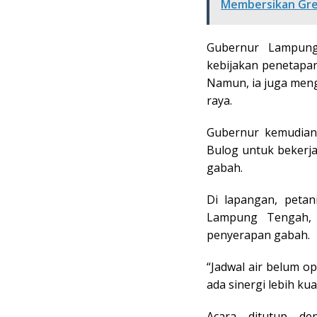
Membersikan Gr
Gubernur Lampung
kebijakan penetapa
Namun, ia juga men
raya.
Gubernur kemudian
Bulog untuk bekerj
gabah.
Di lapangan, petan
Lampung Tengah, A
penyerapan gabah.
“Jadwal air belum op
ada sinergi lebih ku
Acara ditutup d