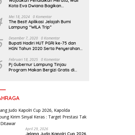
3
Wujudkan Pendidikan Merata, Wali
Kota Eva Dwiana Bagikan
Perlengkapan Sekolah untuk Ribuan
Siswa SD dan SMP
4
Mei 18, 2024
0 Komentar
The Best! Aplikasi Jelajah Bumi
Lampung “WILA Trip”
5
Desember 7, 2020
0 Komentar
Bupati Hadiri HUT PGRI ke-75 dan
HGN Tahun 2020 Serta Penyerahan
Penghargaan
6
Februari 18, 2025
0 Komentar
Pj Gubernur Lampung Tinjau
Program Makan Bergizi Gratis di
Sekolah, Dukung Generasi Sehat dan
Cerdas
AHRAGA
April 29, 2026
Jelang Judo Kapolri Cup 2026,