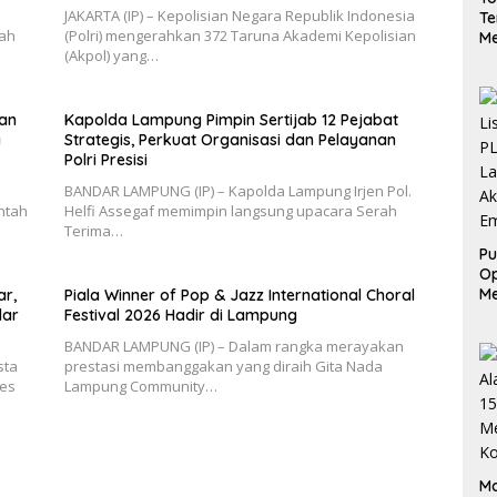
JAKARTA (IP) – Kepolisian Negara Republik Indonesia
Te
ah
(Polri) mengerahkan 372 Taruna Akademi Kepolisian
Me
(Akpol) yang…
Ge
da
S
an
Kapolda Lampung Pimpin Sertijab 12 Pejabat
a
Strategis, Perkuat Organisasi dan Pelayanan
Polri Presisi
BANDAR LAMPUNG (IP) – Kapolda Lampung Irjen Pol.
ntah
Helfi Assegaf memimpin langsung upacara Serah
Terima…
Pu
Op
Me
ar,
Piala Winner of Pop & Jazz International Choral
L
dar
Festival 2026 Hadir di Lampung
Ak
BANDAR LAMPUNG (IP) – Dalam rangka merayakan
Em
sta
prestasi membanggakan yang diraih Gita Nada
bes
Lampung Community…
Ma