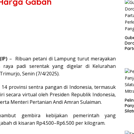
 Harga Gabah
Gub
Doro
Part
Perk
IP)
– Ribuan petani di Lampung turut merayakan
Pan
 raya padi serentak yang digelar di Kelurahan
rimurjo, Senin (7/4/2025).
eh 14 provinsi sentra pangan di Indonesia, termasuk
i secara virtual oleh Presiden Republik Indonesia,
Peli
erta Menteri Pertanian Andi Amran Sulaiman.
Panj
Sila
yambut gembira kebijakan pemerintah yang
Mitr
bah di kisaran Rp4.500–Rp6.500 per kilogram.