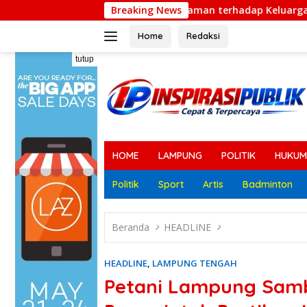
Langsung
Dugaan Ancaman terhadap Keluarga Pengurus PWI Lamp
Breaking News
ke
konten
Home
Redaksi
tutup
HOME
LAMPUNG
POLITIK
HUKUM
Politik
Sport
Artis
Badminton
Beranda
HEADLINE
HEADLINE
,
LAMPUNG TENGAH
Petani Lampung Samb