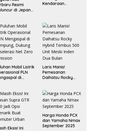
Kendaraan
rbaru Resmi
Operasional
luncur di Jepang,
Berbasis EV
ndong Mesin 2.8L
n Desain “Cyber
umo”
luhan Mobil Listrik
Laris Manis!
erasional PLN
Pemesanan
ngaspal di
Daihatsu Rocky
ampung, Dukung
Hybrid Tembus 500
selerasi Net Zero
Unit Meski Inden
ission
Dua Bulan
Harga Honda PCX
dan Yamaha Nmax
September 2025
sih Eksis! Ini