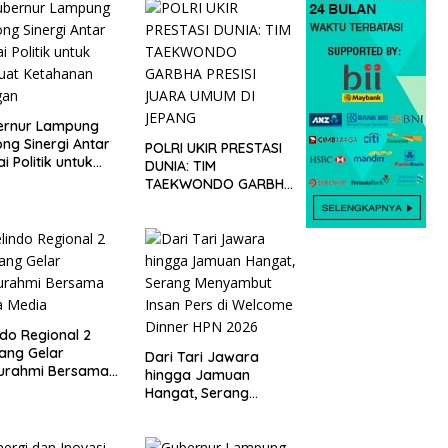
ernur Lampung
ng Sinergi Antar
POLRI UKIR PRESTASI
ai Politik untuk
DUNIA: TIM
uat Ketahanan
TAEKWONDO GARBHA
gan
PRESISI JUARA UMUM
DI JEPANG
ndo Regional 2
ang Gelar
Dari Tari Jawara
turahmi Bersama
hingga Jamuan
a Media
Hangat, Serang
Menyambut Insan Pers
di Welcome Dinner
HPN 2026