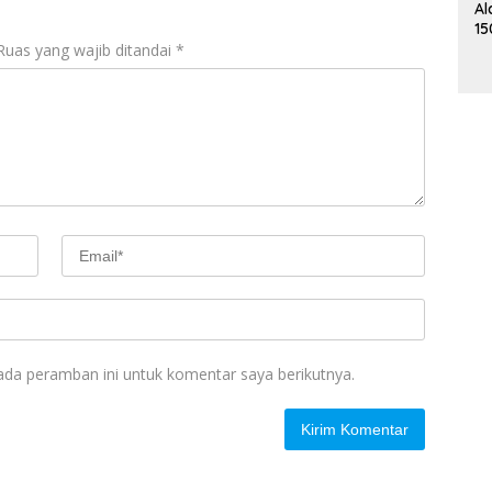
Al
15
Me
Ruas yang wajib ditandai
*
K
ada peramban ini untuk komentar saya berikutnya.