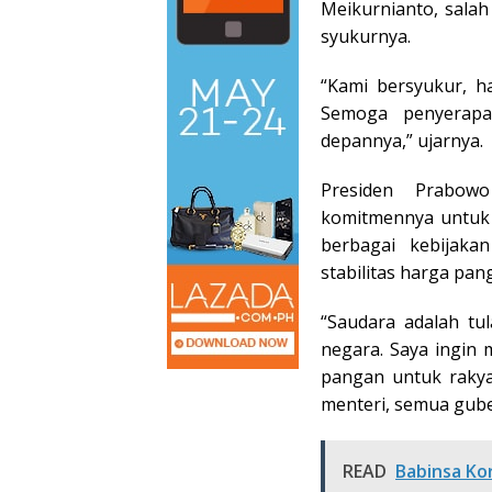
Meikurnianto, sala
syukurnya.
“Kami bersyukur, h
Semoga penyerapa
depannya,” ujarnya.
Presiden Prabow
komitmennya untuk 
berbagai kebijak
stabilitas harga pan
“Saudara adalah tu
negara. Saya ingin
pangan untuk rakya
menteri, semua gube
READ
Babinsa Ko