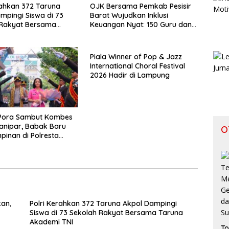
rahkan 372 Taruna
OJK Bersama Pemkab Pesisir
mpingi Siswa di 73
Barat Wujudkan Inklusi
 Rakyat Bersama
Keuangan Nyat: 150 Guru dan
Akademi TNI
Tenaga Pendidik Terima Polis
Asuransi Jiwa
Piala Winner of Pop & Jazz
International Choral Festival
2026 Hadir di Lampung
Pora Sambut Kombes
ianipar, Babak Baru
O
inan di Polresta
Lampung
kan,
Polri Kerahkan 372 Taruna Akpol Dampingi
Siswa di 73 Sekolah Rakyat Bersama Taruna
Akademi TNI
To