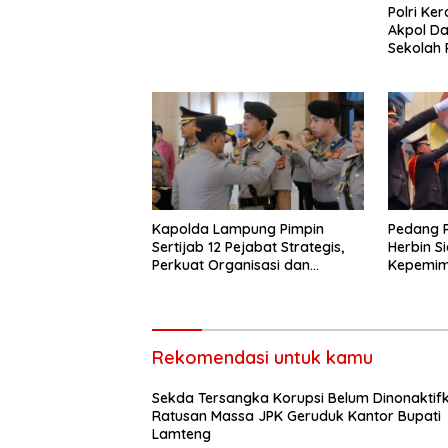
Polri Ke
Akpol Da
Sekolah
Taruna 
Kapolda Lampung Pimpin
Pedang 
Sertijab 12 Pejabat Strategis,
Herbin S
Perkuat Organisasi dan
Kepemimp
Pelayanan Polri Presisi
Bandar 
Rekomendasi untuk kamu
Sekda Tersangka Korupsi Belum Dinonaktif
Ratusan Massa JPK Geruduk Kantor Bupati
Lamteng