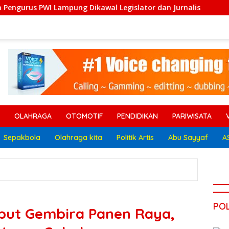
ung Dikawal Legislator dan Jurnalis
Sekda Tersangka
OLAHRAGA
OTOMOTIF
PENDIDIKAN
PARIWISATA
Sepakbola
Olahraga kita
Politik Artis
Abu Sayyaf
A
POL
ut Gembira Panen Raya,