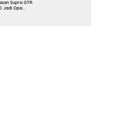
asan Supra GTR
0 Jadi Opsi
narik Buat
omuter Urban