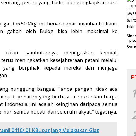
h seorang petani yang hadir, mengungkapkan rasa
arga Rp6.500/kg ini benar-benar membantu kami.
n gabah oleh Bulog bisa lebih maksimal ke
Sine
TPIP
Swa
o dalam sambutannya, menegaskan kembali
& P
Inkl
terus meningkatkan kesejahteraan petani melalui
an yang berpihak kepada mereka dan menjaga
gan.
P
lang punggung bangsa. Tanpa pangan, tidak ada
1
 menjadi presiden yang berhasil menurunkan harga
t Indonesia. Ini adalah keinginan daripada semua
rnur, semua bupati, dan seluruh rakyat,” tegasnya.
ramil 0410/ 01 KBL panjang Melakukan Giat