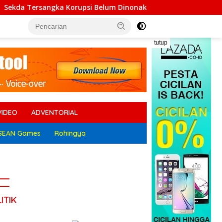
 Korupsi Belum Dinonaktifkan, Ratusan Massa JPK Geruduk Ka
tutup
VIDEO
ADVENTORIAL
SEAN Games
Rohingya
ITIK