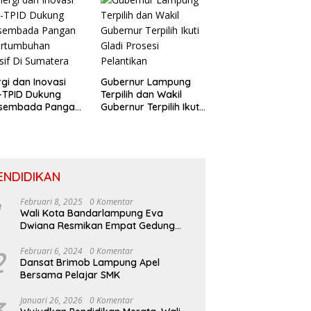
rgi dan Inovasi
Gubernur Lampung
-TPID Dukung
Terpilih dan Wakil
sembada Pangan
Gubernur Terpilih Ikuti
ertumbuhan
Gladi Prosesi
usif Di Sumatera
Pelantikan
ENDIDIKAN
Februari 8, 2025
0 Komentar
Wali Kota Bandarlampung Eva
Dwiana Resmikan Empat Gedung
Sekolah Baru
2
Februari 6, 2024
0 Komentar
Dansat Brimob Lampung Apel
Bersama Pelajar SMK
Januari 26, 2026
0 Komentar