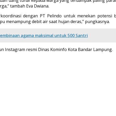
an uang tunai kepada warga yang terdampak paling para
rga,” tambah Eva Dwiana.
koordinasi dengan PT Pelindo untuk menekan potensi b
u menampung debit air saat hujan deras,” pungkasnya.
Pembinaan agama maksimal untuk 500 Santri
akun Instagram resmi Dinas Kominfo Kota Bandar Lampung.