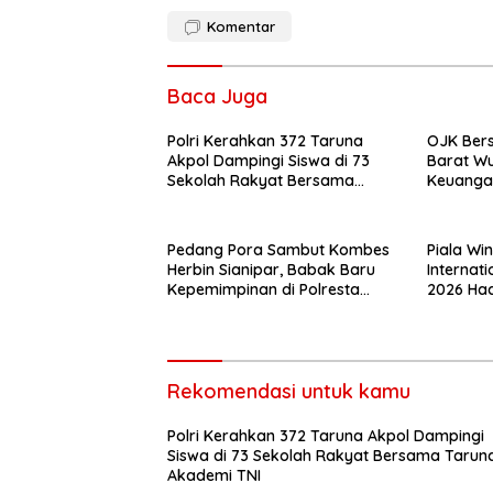
Komentar
Baca Juga
Polri Kerahkan 372 Taruna
OJK Ber
Akpol Dampingi Siswa di 73
Barat Wu
Sekolah Rakyat Bersama
Keuangan
Taruna Akademi TNI
Tenaga P
Asuransi
Pedang Pora Sambut Kombes
Piala Wi
Herbin Sianipar, Babak Baru
Internati
Kepemimpinan di Polresta
2026 Had
Bandar Lampung
Rekomendasi untuk kamu
Polri Kerahkan 372 Taruna Akpol Dampingi
Siswa di 73 Sekolah Rakyat Bersama Tarun
Akademi TNI