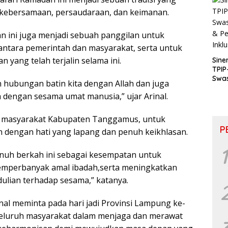
kebersamaan, persaudaraan, dan keimanan.
n ini juga menjadi sebuah panggilan untuk
ntara pemerintah dan masyarakat, serta untuk
yang telah terjalin selama ini.
Sine
TPIP
Swa
n hubungan batin kita dengan Allah dan juga
& P
a dengan sesama umat manusia,” ujar Arinal.
Inkl
h masyarakat Kabupaten Tanggamus, untuk
P
dengan hati yang lapang dan penuh keikhlasan.
1
enuh berkah ini sebagai kesempatan untuk
memperbanyak amal ibadah,serta meningkatkan
dulian terhadap sesama,” katanya.
inal meminta pada hari jadi Provinsi Lampung ke-
seluruh masyarakat dalam menjaga dan merawat