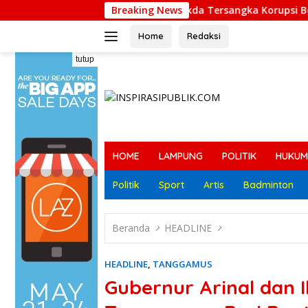
Langsung
Sekda Tersangka Korupsi Belum Dinonaktifka
Breaking News
ke
konten
Home
Redaksi
tutup
HOME
LAMPUNG
POLITIK
HUKUM
Politik
Sport
Artis
Badminton
Beranda
HEADLINE
HEADLINE
,
TANGGAMUS
Gubernur Arinal dan 