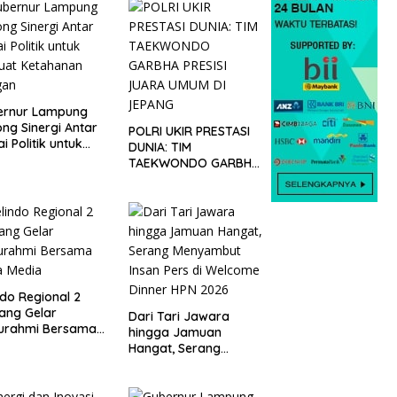
ernur Lampung
ng Sinergi Antar
POLRI UKIR PRESTASI
ai Politik untuk
DUNIA: TIM
uat Ketahanan
TAEKWONDO GARBHA
gan
PRESISI JUARA UMUM
DI JEPANG
ndo Regional 2
ang Gelar
Dari Tari Jawara
turahmi Bersama
hingga Jamuan
a Media
Hangat, Serang
Menyambut Insan Pers
di Welcome Dinner
HPN 2026