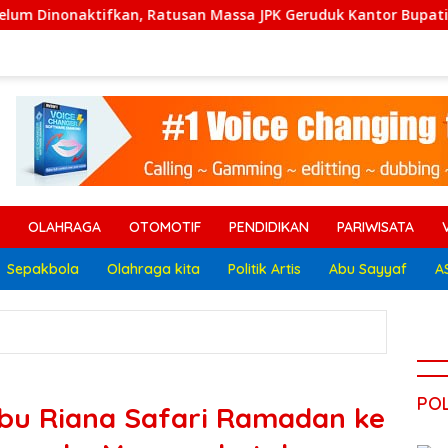
n, Ratusan Massa JPK Geruduk Kantor Bupati Lamteng
OLAHRAGA
OTOMOTIF
PENDIDIKAN
PARIWISATA
Sepakbola
Olahraga kita
Politik Artis
Abu Sayyaf
A
POL
Ibu Riana Safari Ramadan ke