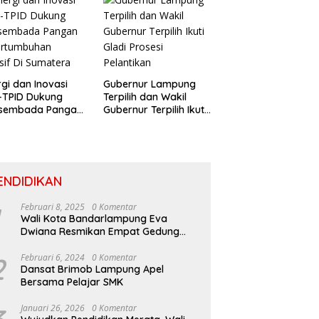
rgi dan Inovasi
Gubernur Lampung
-TPID Dukung
Terpilih dan Wakil
sembada Pangan
Gubernur Terpilih Ikuti
ertumbuhan
Gladi Prosesi
usif Di Sumatera
Pelantikan
ENDIDIKAN
Februari 8, 2025
0 Komentar
Wali Kota Bandarlampung Eva
Dwiana Resmikan Empat Gedung
Sekolah Baru
2
Februari 6, 2024
0 Komentar
Dansat Brimob Lampung Apel
Bersama Pelajar SMK
Januari 26, 2026
0 Komentar