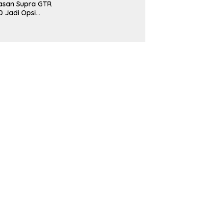
asan Supra GTR
0 Jadi Opsi
narik Buat
omuter Urban