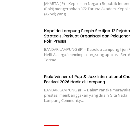
JAKARTA (IP) – Kepolisian Negara Republik Indon
(Polri) mengerahkan 372 Taruna Akademi Kepoli
(Akpol) yang…
Kapolda Lampung Pimpin Sertijab 12 Pejaba
Strategis, Perkuat Organisasi dan Pelayana
Polri Presisi
BANDAR LAMPUNG (IP) – Kapolda Lampung Irjen P
Helfi Assegaf memimpin langsung upacara Sera
Terima…
Piala Winner of Pop & Jazz International Cho
Festival 2026 Hadir di Lampung
BANDAR LAMPUNG (IP) – Dalam rangka merayak
prestasi membanggakan yang diraih Gita Nada
Lampung Community…