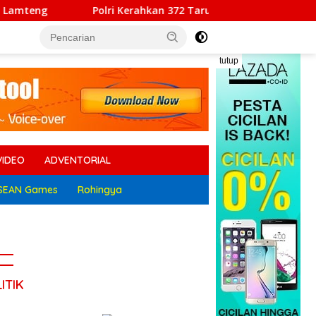
Polri Kerahkan 372 Taruna Akpol Dampingi Siswa di 73 Sekola
tutup
VIDEO
ADVENTORIAL
SEAN Games
Rohingya
ITIK