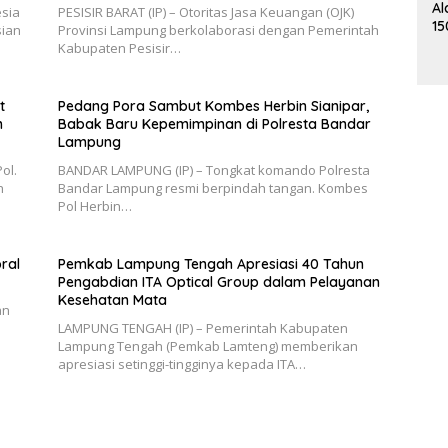
Al
esia
PESISIR BARAT (IP) – Otoritas Jasa Keuangan (OJK)
15
sian
Provinsi Lampung berkolaborasi dengan Pemerintah
Me
Kabupaten Pesisir…
K
t
Pedang Pora Sambut Kombes Herbin Sianipar,
n
Babak Baru Kepemimpinan di Polresta Bandar
Lampung
ol.
BANDAR LAMPUNG (IP) – Tongkat komando Polresta
h
Bandar Lampung resmi berpindah tangan. Kombes
Pol Herbin…
ral
Pemkab Lampung Tengah Apresiasi 40 Tahun
Pengabdian ITA Optical Group dalam Pelayanan
Kesehatan Mata
an
LAMPUNG TENGAH (IP) – Pemerintah Kabupaten
Lampung Tengah (Pemkab Lamteng) memberikan
apresiasi setinggi-tingginya kepada ITA…