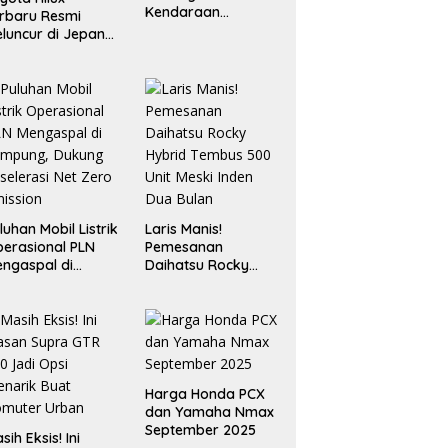
Kendaraan
rbaru Resmi
Operasional
luncur di Jepang,
Berbasis EV
ndong Mesin 2.8L
n Desain “Cyber
umo”
luhan Mobil Listrik
Laris Manis!
erasional PLN
Pemesanan
ngaspal di
Daihatsu Rocky
ampung, Dukung
Hybrid Tembus 500
selerasi Net Zero
Unit Meski Inden
ission
Dua Bulan
Harga Honda PCX
dan Yamaha Nmax
September 2025
sih Eksis! Ini