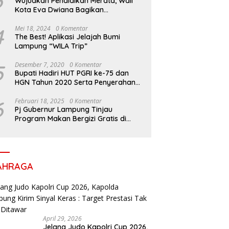
3
Wujudkan Pendidikan Merata, Wali
Kota Eva Dwiana Bagikan
Perlengkapan Sekolah untuk Ribuan
Siswa SD dan SMP
4
Mei 18, 2024
0 Komentar
The Best! Aplikasi Jelajah Bumi
Lampung “WILA Trip”
5
Desember 7, 2020
0 Komentar
Bupati Hadiri HUT PGRI ke-75 dan
HGN Tahun 2020 Serta Penyerahan
Penghargaan
6
Februari 18, 2025
0 Komentar
Pj Gubernur Lampung Tinjau
Program Makan Bergizi Gratis di
Sekolah, Dukung Generasi Sehat dan
Cerdas
AHRAGA
April 29, 2026
Jelang Judo Kapolri Cup 2026,