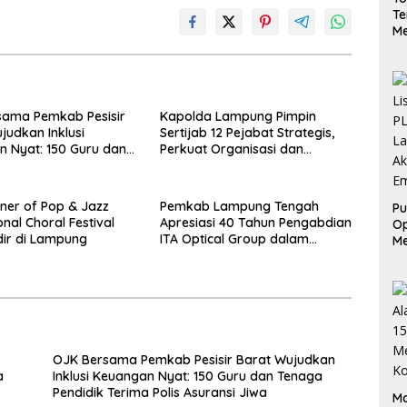
Te
Me
Ge
da
S
sama Pemkab Pesisir
Kapolda Lampung Pimpin
judkan Inklusi
Sertijab 12 Pejabat Strategis,
 Nyat: 150 Guru dan
Perkuat Organisasi dan
endidik Terima Polis
Pelayanan Polri Presisi
 Jiwa
nner of Pop & Jazz
Pemkab Lampung Tengah
Pu
onal Choral Festival
Apresiasi 40 Tahun Pengabdian
Op
ir di Lampung
ITA Optical Group dalam
Me
Pelayanan Kesehatan Mata
L
Ak
Em
OJK Bersama Pemkab Pesisir Barat Wujudkan
a
Inklusi Keuangan Nyat: 150 Guru dan Tenaga
Pendidik Terima Polis Asuransi Jiwa
Ma