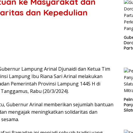
tuan ke Masyarakat dan
aritas dan Kepedulian
Gub
Doro
Part
Perk
Pan
Gubernur Lampung Arinal Djunaidi dan Ketua Tim
nsi Lampung Ibu Riana Sari Arinal melakukan
adan Pemerintah Provinsi Lampung 1445 H di
 Tanggamus, Rabu (20/3/2024).
Peli
tu, Gubernur Arinal memberikan sejumlah bantuan
Panj
Sila
an mengajak meningkatkan solidaritas dan
Mitr
 sesama.
afari Ramadan ini menjadi sebuah tradisi yang