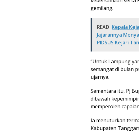
kebersamaan serta 
gemilang.
READ
Kepala Kej
Jajarannya Menya
PIDSUS Kejari T
“Untuk Lampung yang
semangat di bulan p
ujarnya.
Sementara itu, Pj B
dibawah kepemimpin
memperoleh capaian
Ia menuturkan term
Kabupaten Tanggam