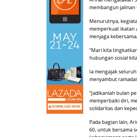
membangun jalinan 
Menurutnya, kegiata
memperkuat ikatan a
menjaga kebersamaan 
“Mari kita tingkatka
hubungan sosial kit
Ia mengajak seluru
menyambut ramadan 
“Jadikanlah bulan p
memperbaiki diri, 
solidaritas dan kepe
Pada bagian lain, Ar
60, untuk bersama 