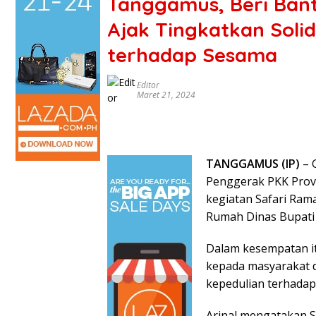
Tanggamus, Beri Ban
Ajak Tingkatkan Solid
terhadap Sesama
Editor
Maret 21, 2024
TANGGAMUS (IP)
– 
Penggerak PKK Provi
kegiatan Safari Ram
Rumah Dinas Bupati
Dalam kesempatan i
kepada masyarakat d
kepedulian terhadap
Arinal mengatakan S