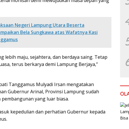
keharmonisan demi mewujudkan masa depan yang
aksaan Negeri Lampung Utara Beserta
mpaikan Bela Sungkawa atas Wafatnya Kasi
anggamus
 lebih maju, sejahtera, dan berdaya saing. Tetap
uasa, terus berkarya demi Lampung Berjaya,”
upati Tanggamus Mulyadi Irsan mengatakan
an Gubernur Arinal, Provinsi Lampung sudah
OL
 pembangunan yang luar biasa.
asuk kepedulian dan perhatian Gubernur kepada
us.