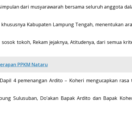
kesimpulan dari musyarawarah bersama seluruh anggota 
a khususnya Kabupaten Lampung Tengah, menentukan arah 
, sosok tokoh, Rekam jejaknya, Atitudenya, dari semua kr
nerapan PPKM Nataru
il Dapil 4 pemenangan Ardito – Koheri mengucapkan rasa
pung Sulusuban, Do’akan Bapak Ardito dan Bapak Koheri 