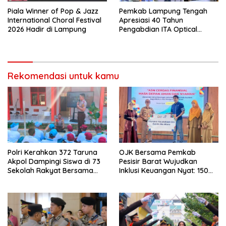
Piala Winner of Pop & Jazz
Pemkab Lampung Tengah
International Choral Festival
Apresiasi 40 Tahun
2026 Hadir di Lampung
Pengabdian ITA Optical
Group dalam Pelayanan
Kesehatan Mata
Rekomendasi untuk kamu
Polri Kerahkan 372 Taruna
OJK Bersama Pemkab
Akpol Dampingi Siswa di 73
Pesisir Barat Wujudkan
Sekolah Rakyat Bersama
Inklusi Keuangan Nyat: 150
Taruna Akademi TNI
Guru dan Tenaga Pendidik
Terima Polis Asuransi Jiwa