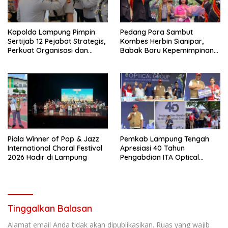
Kapolda Lampung Pimpin
Pedang Pora Sambut
Sertijab 12 Pejabat Strategis,
Kombes Herbin Sianipar,
Perkuat Organisasi dan
Babak Baru Kepemimpinan
Pelayanan Polri Presisi
di Polresta Bandar Lampung
Piala Winner of Pop & Jazz
Pemkab Lampung Tengah
International Choral Festival
Apresiasi 40 Tahun
2026 Hadir di Lampung
Pengabdian ITA Optical
Group dalam Pelayanan
Kesehatan Mata
Tinggalkan Balasan
Alamat email Anda tidak akan dipublikasikan.
Ruas yang wajib