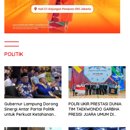
POLITIK
Gubernur Lampung Dorong
POLRI UKIR PRESTASI DUNIA:
Sinergi Antar Partai Politik
TIM TAEKWONDO GARBHA
untuk Perkuat Ketahanan
PRESISI JUARA UMUM DI
Pangan
JEPANG