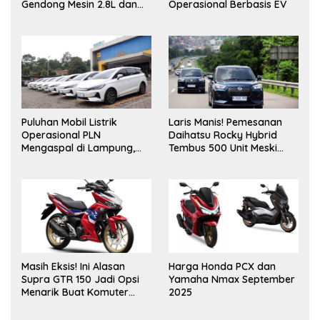
Gendong Mesin 2.8L dan
Operasional Berbasis EV
Desain “Cyber Sumo”
Puluhan Mobil Listrik
Laris Manis! Pemesanan
Operasional PLN
Daihatsu Rocky Hybrid
Mengaspal di Lampung,
Tembus 500 Unit Meski
Dukung Akselerasi Net
Inden Dua Bulan
Zero Emission
Masih Eksis! Ini Alasan
Harga Honda PCX dan
Supra GTR 150 Jadi Opsi
Yamaha Nmax September
Menarik Buat Komuter
2025
Urban