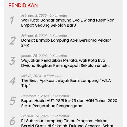
PENDIDIKAN
1
Februari 8, 2025
0 Komentar
Wali Kota Bandarlampung Eva Dwiana Resmikan
Empat Gedung Sekolah Baru
2
Februari 6, 2024
0 Komentar
Dansat Brimob Lampung Apel Bersama Pelajar
SMK
3
Januari 26, 2026
0 Komentar
Wujudkan Pendidikan Merata, Wali Kota Eva
Dwiana Bagikan Perlengkapan Sekolah untuk
Ribuan Siswa SD dan SMP
4
Mei 18, 2024
0 Komentar
The Best! Aplikasi Jelajah Bumi Lampung “WILA
Trip”
5
Desember 7, 2020
0 Komentar
Bupati Hadiri HUT PGRI ke-75 dan HGN Tahun 2020
Serta Penyerahan Penghargaan
6
Februari 18, 2025
0 Komentar
Pj Gubernur Lampung Tinjau Program Makan
Bergizi Gratis di Sekolah, Dukung Generasi Sehat