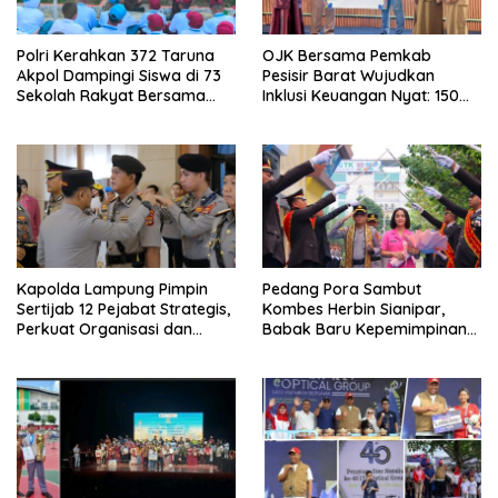
Polri Kerahkan 372 Taruna
OJK Bersama Pemkab
Akpol Dampingi Siswa di 73
Pesisir Barat Wujudkan
Sekolah Rakyat Bersama
Inklusi Keuangan Nyat: 150
Taruna Akademi TNI
Guru dan Tenaga Pendidik
Terima Polis Asuransi Jiwa
Kapolda Lampung Pimpin
Pedang Pora Sambut
Sertijab 12 Pejabat Strategis,
Kombes Herbin Sianipar,
Perkuat Organisasi dan
Babak Baru Kepemimpinan
Pelayanan Polri Presisi
di Polresta Bandar Lampung