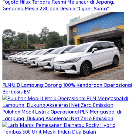
Toyota Hilux Terbaru Resmi Meluncur di Jepang,
Gendong Mesin 2.8L dan Desain “Cyber Sumo”
PLN UID Lampung Dorong 100% Kendaraan Operasional
Berbasis EV
Puluhan Mobil Listrik Operasional PLN Mengaspal di
Lampung, Dukung Akselerasi Net Zero Emission